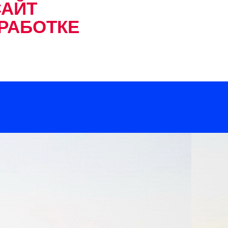
САЙТ
ЗРАБОТКЕ
сь видеокассет
D, USB, HDD