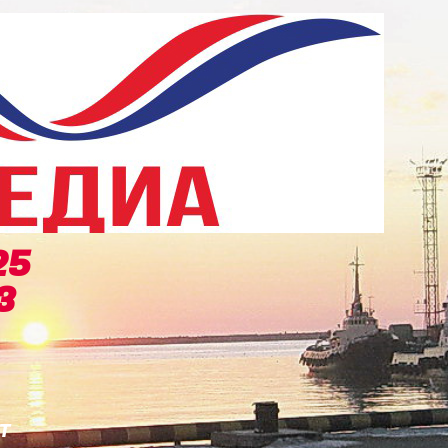
-25
3
т